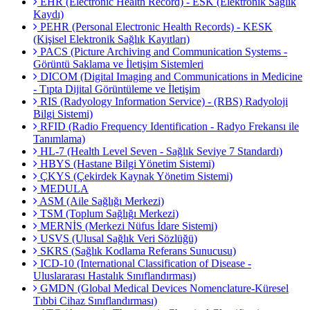
EHR (Electronic Health Record) - ESK (Elektronik Sağlık
Kaydı)
PEHR (Personal Electronic Health Records) - KESK
(Kişisel Elektronik Sağlık Kayıtları)
PACS (Picture Archiving and Communication Systems -
Görüntü Saklama ve İletişim Sistemleri
DICOM (Digital Imaging and Communications in Medicine
- Tıpta Dijital Görüntüleme ve İletişim
RIS (Radyology Information Service) - (RBS) Radyoloji
Bilgi Sistemi)
RFID (Radio Frequency Identification - Radyo Frekansı ile
Tanımlama)
HL-7 (Health Level Seven - Sağlık Seviye 7 Standardı)
HBYS (Hastane Bilgi Yönetim Sistemi)
ÇKYS (Çekirdek Kaynak Yönetim Sistemi)
MEDULA
ASM (Aile Sağlığı Merkezi)
TSM (Toplum Sağlığı Merkezi)
MERNİS (Merkezi Nüfus İdare Sistemi)
USVS (Ulusal Sağlık Veri Sözlüğü)
SKRS (Sağlık Kodlama Referans Sunucusu)
ICD-10 (International Classification of Disease -
Uluslararası Hastalık Sınıflandırması)
GMDN (Global Medical Devices Nomenclature-Küresel
Tıbbi Cihaz Sınıflandırması)