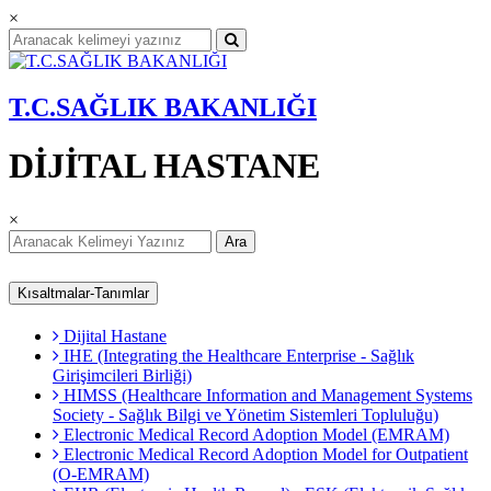
×
T.C.SAĞLIK BAKANLIĞI
DİJİTAL HASTANE
×
Ara
Kısaltmalar-Tanımlar
Dijital Hastane
IHE (Integrating the Healthcare Enterprise - Sağlık
Girişimcileri Birliği)
HIMSS (Healthcare Information and Management Systems
Society - Sağlık Bilgi ve Yönetim Sistemleri Topluluğu)
Electronic Medical Record Adoption Model (EMRAM)
Electronic Medical Record Adoption Model for Outpatient
(O-EMRAM)