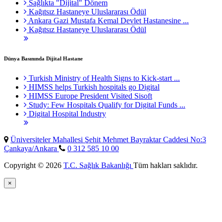
Sağlıkta "Dijital" Dönem
Kağıtsız Hastaneye Uluslararası Ödül
Ankara Gazi Mustafa Kemal Devlet Hastanesine ...
Kağıtsız Hastaneye Uluslararası Ödül
Dünya Basınında Dijital Hastane
Turkish Ministry of Health Signs to Kick-start ...
HIMSS helps Turkish hospitals go Digital
HIMSS Europe President Visited Sisoft
Study: Few Hospitals Qualify for Digital Funds ...
Digital Hospital Industry
Üniversiteler Mahallesi Şehit Mehmet Bayraktar Caddesi No:3
Çankaya/Ankara
0 312 585 10 00
Copyright © 2026
T.C. Sağlık Bakanlığı
Tüm hakları saklıdır.
×