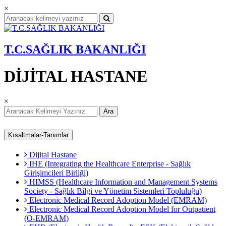
×
T.C.SAĞLIK BAKANLIĞI
DİJİTAL HASTANE
×
Ara
Kısaltmalar-Tanımlar
Dijital Hastane
IHE (Integrating the Healthcare Enterprise - Sağlık
Girişimcileri Birliği)
HIMSS (Healthcare Information and Management Systems
Society - Sağlık Bilgi ve Yönetim Sistemleri Topluluğu)
Electronic Medical Record Adoption Model (EMRAM)
Electronic Medical Record Adoption Model for Outpatient
(O-EMRAM)