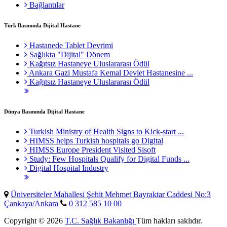
Bağlantılar
Türk Basınında Dijital Hastane
Hastanede Tablet Devrimi
Sağlıkta "Dijital" Dönem
Kağıtsız Hastaneye Uluslararası Ödül
Ankara Gazi Mustafa Kemal Devlet Hastanesine ...
Kağıtsız Hastaneye Uluslararası Ödül
Dünya Basınında Dijital Hastane
Turkish Ministry of Health Signs to Kick-start ...
HIMSS helps Turkish hospitals go Digital
HIMSS Europe President Visited Sisoft
Study: Few Hospitals Qualify for Digital Funds ...
Digital Hospital Industry
Üniversiteler Mahallesi Şehit Mehmet Bayraktar Caddesi No:3
Çankaya/Ankara
0 312 585 10 00
Copyright © 2026
T.C. Sağlık Bakanlığı
Tüm hakları saklıdır.