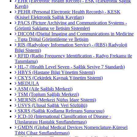
EHR (Electronic Health Record) - ESK (Elektronik Sağlık
Kaydı)
PEHR (Personal Electronic Health Records) - KESK
(Kişisel Elektronik Sağlık Kayıtları)
PACS (Picture Archiving and Communication Systems -
Görüntü Saklama ve İletişim Sistemleri
DICOM (Digital Imaging and Communications in Medicine
- Tıpta Dijital Görüntüleme ve İletişim
RIS (Radyology Information Service) - (RBS) Radyoloji
Bilgi Sistemi)
RFID (Radio Frequency Identification - Radyo Frekansı ile
Tanımlama)
HL-7 (Health Level Seven - Sağlık Seviye 7 Standardı)
HBYS (Hastane Bilgi Yönetim Sistemi)
ÇKYS (Çekirdek Kaynak Yönetim Sistemi)
MEDULA
ASM (Aile Sağlığı Merkezi)
TSM (Toplum Sağlığı Merkezi)
MERNİS (Merkezi Nüfus İdare Sistemi)
USVS (Ulusal Sağlık Veri Sözlüğü)
SKRS (Sağlık Kodlama Referans Sunucusu)
ICD-10 (International Classification of Disease -
Uluslararası Hastalık Sınıflandırması)
GMDN (Global Medical Devices Nomenclature-Küresel
Tıbbi Cihaz Sınıflandırması)